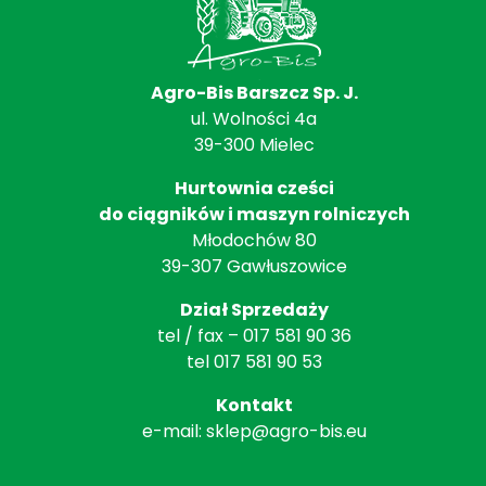
Agro-Bis Barszcz Sp. J.
ul. Wolności 4a
39-300 Mielec
Hurtownia cześci
do ciągników i maszyn rolniczych
Młodochów 80
39-307 Gawłuszowice
Dział Sprzedaży
tel / fax – 017 581 90 36
tel 017 581 90 53
Kontakt
e-mail:
sklep@agro-bis.eu